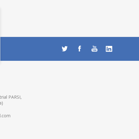
rial PARSI,
a)
l.com