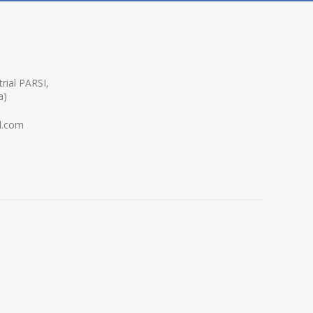
rial PARSI,
a)
l.com