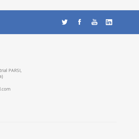
rial PARSI,
a)
l.com